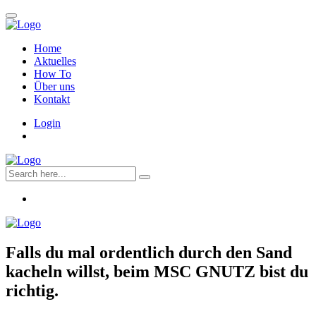
Home
Aktuelles
How To
Über uns
Kontakt
Login
Falls du mal ordentlich durch den Sand
kacheln willst, beim
MSC GNUTZ
bist du
richtig.