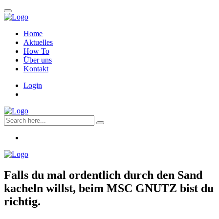
Home
Aktuelles
How To
Über uns
Kontakt
Login
Falls du mal ordentlich durch den Sand
kacheln willst, beim
MSC GNUTZ
bist du
richtig.